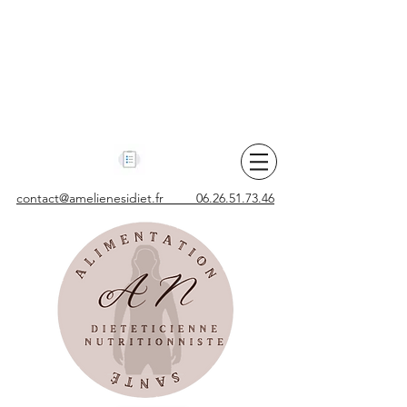
contact@amelienesidiet.fr 06.26.51.73.46