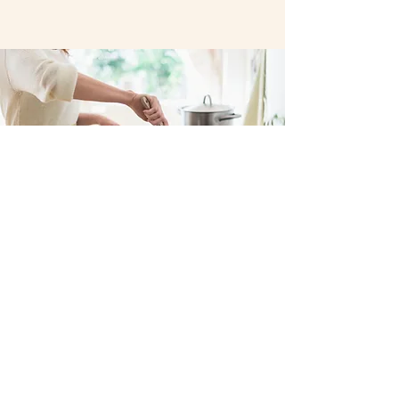
Dès le 2ᵉ suivi
55,00 €
30 - 45
minutes