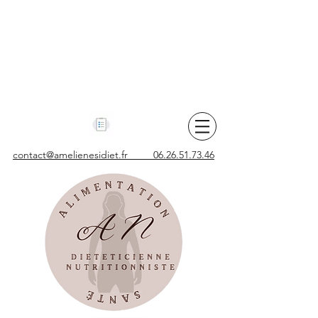
contact@amelienesidiet.fr 06.26.51.73.46