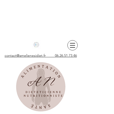
contact@amelienesidiet.fr 06.26.51.73.46