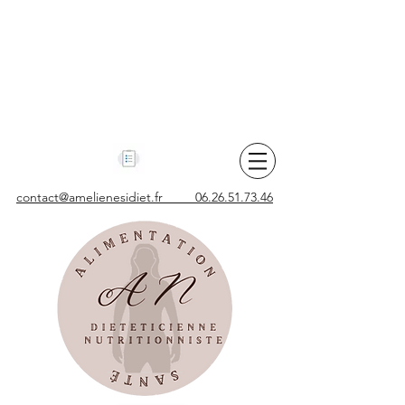
contact@amelienesidiet.fr 06.26.51.73.46