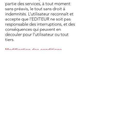
partie des services, à tout moment
sans préavis, le tout sans droit à
indemnités. L’utilisateur reconnaît et
accepte que l’EDITEUR ne soit pas
responsable des interruptions, et des
conséquences qui peuvent en
découler pour l’utilisateur ou tout
tiers.
Modification des conditions
d’utilisation
L’EDITEUR se réserve la possibilité de
modifier, à tout moment et sans
préavis, les présentes conditions
d’utilisation afin de les adapter aux
évolutions du site et/ou de son
exploitation.
Règles d'usage d'Internet
L’utilisateur déclare accepter les
caractéristiques et les limites
d’Internet, et notamment reconnaît