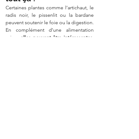
Certaines plantes comme l’artichaut, le 
radis noir, le pissenlit ou la bardane 
peuvent soutenir le foie ou la digestion. 
En complément d’une alimentation 
saine, 
elles peuvent être intéressantes
, 
mais doivent être utilisées avec 
précaution, notamment si vous suivez 
un traitement médical. Demandez 
toujours l’avis d’un professionnel avant 
de commencer une cure.
En résumé : pas de 
miracle, mais du bon 
sens
Le corps n’a pas besoin de souffrir pour 
se réguler. 
Il a besoin qu’on prenne 
soin de lui durablement.
 Plutôt que de 