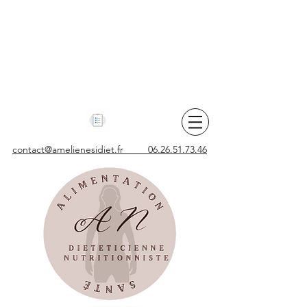
contact@amelienesidiet.fr 06.26.51.73.46