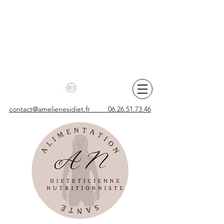
contact@amelienesidiet.fr 06.26.51.73.46